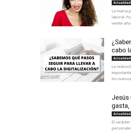
Actualidad
La marca p
laboral. P
veinte año
¿Sabem
cabo l
Actualidad
La reducci
importantes
los nuevos 
Jesús 
gasta, 
Actualidad
El carácte
personales