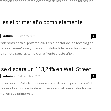
 también conocida como economía de las pequeñas tareas, ha
1 es el primer año completamente
admin
-
19 enero, 2021
0
tendencias para el próximo 2021 en el sector de las tecnologías
rmación. TeamViewer, proveedor global líder en soluciones de
ad remota segura, como cierre frente a este año...
 se dispara un 113,24% en Wall Street
admin
-
15 diciembre, 2020
0
e la acción de Airbnb se disparó en su debut el jueves en Wall
sicionando en una élite de empresas con altísimo valor bursátil.
rma, en sus primeros...