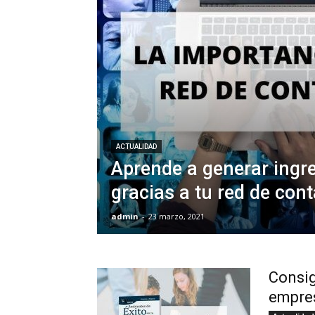
ACTUALIDAD
Aprende a generar ingr
gracias a tu red de con
admin
-
23 marzo, 2021
Consig
empre