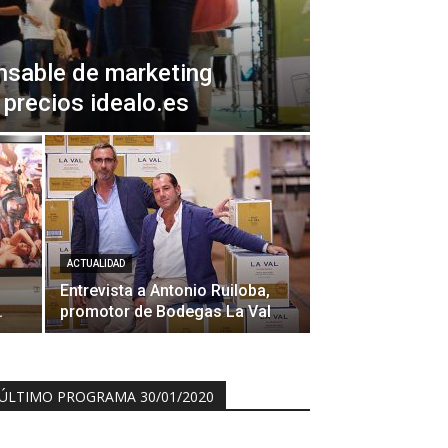
nsable de marketing
precios idealo.es
ACTUALIDAD
Entrevista a Antonio Ruiloba,
.
promotor de Bodegas La Val
ÚLTIMO PROGRAMA 30/01/2020