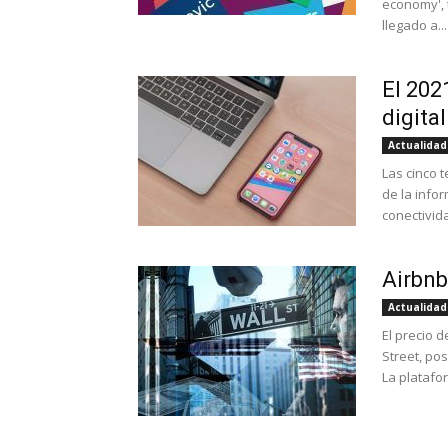
economy',
llegado a...
El 202
digital
Actualidad
Las cinco 
de la info
conectivid
Airbnb
Actualidad
El precio d
Street, po
La platafo