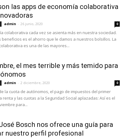
son las apps de economía colaborativa
nnovadoras
admin
-
26 junio, 2020
0
a colaborativa cada vez se asienta más en nuestra sociedad.
 beneficios es el ahorro que le damos a nuestros bolsillos. La
olaborativa es una de las mayores...
bre, el mes terrible y más temido para
utónomos
admin
-
2 diciembre, 2020
0
de la cuota de autónomos, el pago de impuestos del primer
la renta y las cuotas a la Seguridad Social aplazadas: Así es el
iembre para...
José Bosch nos ofrece una guía para
r nuestro perfil profesional