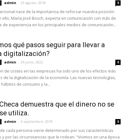
admin
-
23 agosto, 2018
0
ersonal nace de la importancia de reforzar nuestra posición
or ello, María José Bosch, experta en comunicación con más de
s de experiencia en los principales medios de comunicación...
os qué pasos seguir para llevar a
a digitalización?
admin
-
24 junio, 2022
0
ón de costes en las empresas ha sido uno de los efectos más
 de la digitalización de la economía. Las nuevas tecnologías,
hábitos de consumo y la...
Checa demuestra que el dinero no se
se utiliza.
admin
-
6 septiembre, 2018
0
r de cada persona viene determinado por sus características
 y por las circunstancias que le rodean. “Vivimos en una época