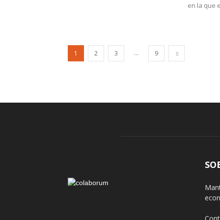
en la que 
...
1
2
3
9
SO
Mant
econ
Cont