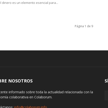
el dinero es un elemento esencial para...
Página 1 de 9
BRE NOSOTROS
S
ente informado sobre toda la actualidad relacionada con la
omía colaborativa en Colaborum.
áctanos:
info@colaborum.info