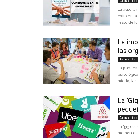
Actualidad
La autora 
éxito en l
resto de lo
La imp
las or
Actualidad
La pandemi
psicológic
miedo, las
La ‘Gi
pequeñ
Actualidad
La 'gig ec
momentos t