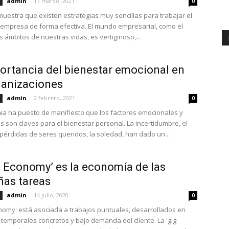
admin
-
17 marzo, 2021
0
muestra que existen estrategias muy sencillas para trabajar el
a empresa de forma efectiva. El mundo empresarial, como el
s ámbitos de nuestras vidas, es vertiginoso,...
ortancia del bienestar emocional en
ganizaciones
admin
-
2 febrero, 2021
0
a ha puesto de manifiesto que los factores emocionales y
os son claves para el bienestar personal. La incertidumbre, el
 pérdidas de seres queridos, la soledad, han dado un...
g Economy’ es la economía de las
as tareas
admin
-
14 julio, 2020
0
onomy' está asociada a trabajos puntuales, desarrollados en
emporales concretos y bajo demanda del cliente. La 'gig