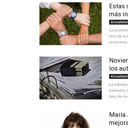
Estas 
más i
Actualidad
La economí
Uno de sus
economía c
Noviem
los a
Actualidad
La subida 
trimestre, 
mes de nov
María 
mejora