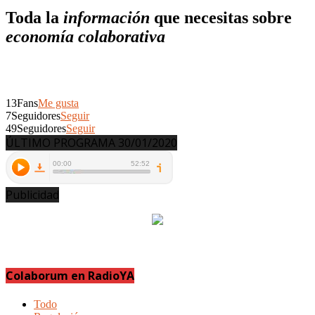
Toda la
información
que necesitas sobre
economía colaborativa
13
Fans
Me gusta
7
Seguidores
Seguir
49
Seguidores
Seguir
ÚLTIMO PROGRAMA 30/01/2020
Publicidad
Colaborum en RadioYA
Todo