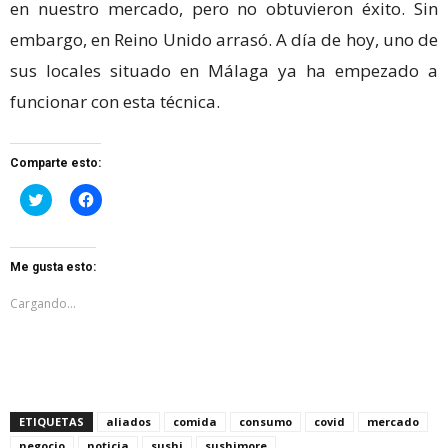
en nuestro mercado, pero no obtuvieron éxito. Sin
embargo, en Reino Unido arrasó. A día de hoy, uno de
sus locales situado en Málaga ya ha empezado a
funcionar con esta técnica.
Comparte esto:
Haz
Haz
clic
clic
para
para
compartir
compartir
en
en
Twitter
Facebook
Me gusta esto:
(Se
(Se
abre
abre
en
en
Cargando...
una
una
ventana
ventana
nueva)
nueva)
ETIQUETAS
aliados
comida
consumo
covid
mercado
negocio
noticia
sushi
sushimore