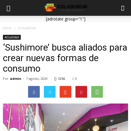
[adrotate group="1"]
Inicio
Actualidad
Actualidad
‘Sushimore’ busca aliados para
crear nuevas formas de
consumo
Por
admin
-
7 agosto, 2020
1256
0