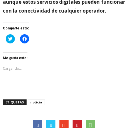
aunque estos servicios digitales pueden funcionar
con la conectividad de cualquier operador.
Comparte esto:
Haz
Haz
clic
clic
para
para
compartir
compartir
en
en
Twitter
Facebook
Me gusta esto:
(Se
(Se
abre
abre
en
en
Cargando...
una
una
ventana
ventana
nueva)
nueva)
ETIQUETAS
noticia