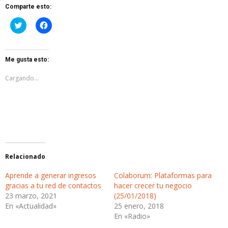
Comparte esto:
Haz
Haz
clic
clic
para
para
compartir
compartir
en
en
Twitter
Facebook
Me gusta esto:
(Se
(Se
abre
abre
en
en
Cargando...
una
una
ventana
ventana
nueva)
nueva)
Relacionado
Aprende a generar ingresos
Colaborum: Plataformas para
gracias a tu red de contactos
hacer crecer tu negocio
23 marzo, 2021
(25/01/2018)
En «Actualidad»
25 enero, 2018
En «Radio»