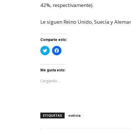
42%, respectivamente).
Le siguen Reino Unido, Suecia y Aleman
Comparte esto:
Haz
Haz
clic
clic
para
para
compartir
compartir
en
en
Twitter
Facebook
Me gusta esto:
(Se
(Se
abre
abre
en
en
Cargando...
una
una
ventana
ventana
nueva)
nueva)
ETIQUETAS
noticia