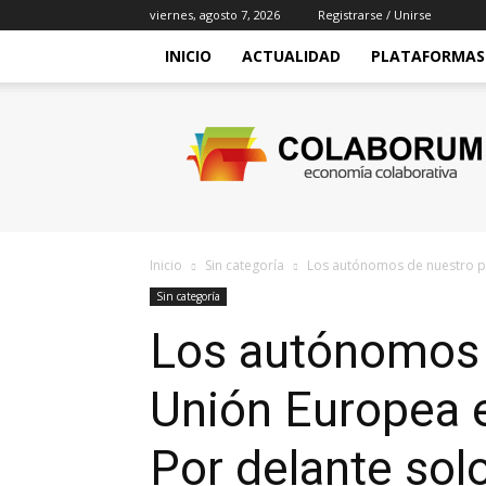
viernes, agosto 7, 2026
Registrarse / Unirse
INICIO
ACTUALIDAD
PLATAFORMAS
Colaborum
Inicio
Sin categoría
Los autónomos de nuestro paí
Sin categoría
Los autónomos d
Unión Europea e
Por delante sol