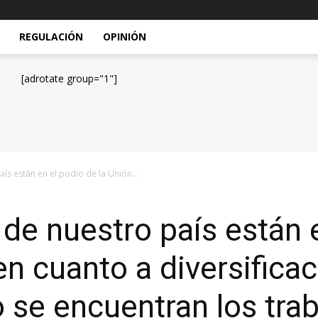
REGULACIÓN
OPINIÓN
[adrotate group="1"]
s están en el podio de la Unión...
e nuestro país están e
n cuanto a diversificac
o se encuentran los tra