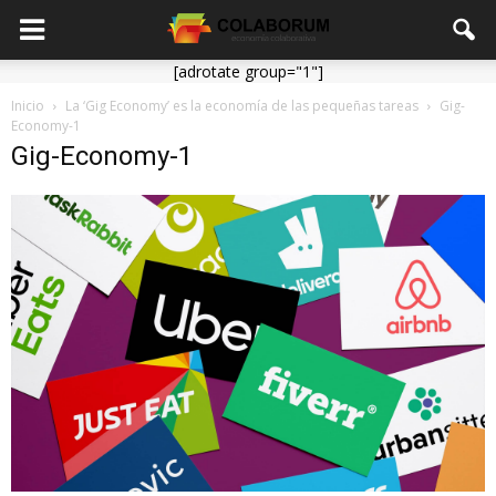
[adrotate group="1"]
Inicio
La ‘Gig Economy’ es la economía de las pequeñas tareas
Gig-
Economy-1
Gig-Economy-1