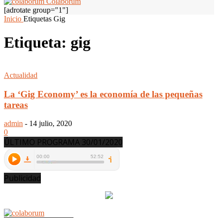
Colaborum
[adrotate group="1"]
Inicio
Etiquetas
Gig
Etiqueta: gig
Actualidad
La ‘Gig Economy’ es la economía de las pequeñas
tareas
admin
-
14 julio, 2020
0
ÚLTIMO PROGRAMA 30/01/2020
Publicidad