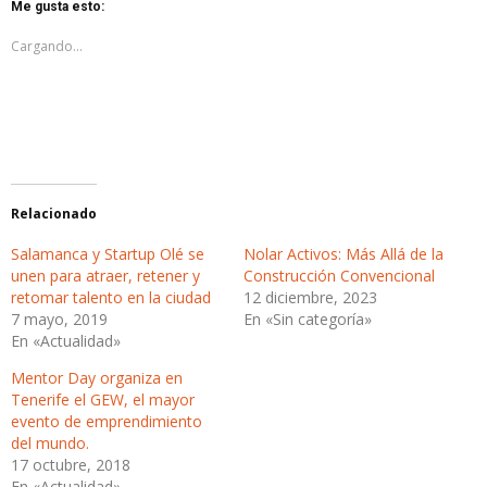
Twitter
Facebook
Me gusta esto:
(Se
(Se
abre
abre
en
en
Cargando...
una
una
ventana
ventana
nueva)
nueva)
Relacionado
Salamanca y Startup Olé se
Nolar Activos: Más Allá de la
unen para atraer, retener y
Construcción Convencional
retomar talento en la ciudad
12 diciembre, 2023
7 mayo, 2019
En «Sin categoría»
En «Actualidad»
Mentor Day organiza en
Tenerife el GEW, el mayor
evento de emprendimiento
del mundo.
17 octubre, 2018
En «Actualidad»