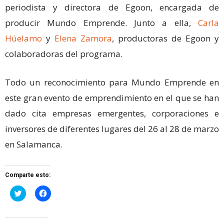
periodista y directora de Egoon, encargada de
producir Mundo Emprende. Junto a ella,
Carla
Húelamo
y
Elena Zamora
, productoras de Egoon y
colaboradoras del programa.
Todo un reconocimiento para Mundo Emprende en
este gran evento de emprendimiento en el que se han
dado cita empresas emergentes, corporaciones e
inversores de diferentes lugares del 26 al 28 de marzo
en Salamanca.
Comparte esto:
Haz
Haz
clic
clic
para
para
compartir
compartir
en
en