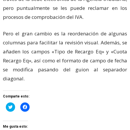
pero puntualmente se les puede reclamar en los
procesos de comprobación del IVA.
Pero el gran cambio es la reordenación de algunas
columnas para facilitar la revisión visual. Además, se
añaden los campos «Tipo de Recargo Eq» y «Cuota
Recargo Eq», así como el formato de campo de fecha
se modifica pasando del guion al separador
diagonal.
Comparte esto:
Haz
Haz
clic
clic
para
para
compartir
compartir
en
en
Twitter
Facebook
Me gusta esto:
(Se
(Se