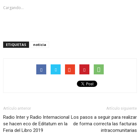
abre
abre
en
en
Cargando...
una
una
ventana
ventana
nueva)
nueva)
ETIQUETAS
noticia
Artículo anterior
Artículo siguiente
Radio Inter y Radio Internacional
Los pasos a seguir para realizar
se hacen eco de Editatum en la
de forma correcta las facturas
Feria del Libro 2019
intracomunitarias