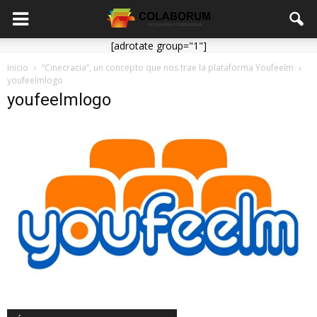
[adrotate group="1"]
Inicio
“Cinecracia”, un concepto que nos trae la plataforma Youfeelm
youfeelmlogo
youfeelmlogo