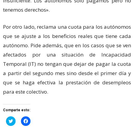
insuficiente.
Los autónomos solo pagamos pero no
tenemos derechos».
Por otro lado, reclama una cuota para los autónomos
que se ajuste a los beneficios reales que tiene cada
autónomo. Pide además, que en los casos que se ven
afectados por una situación de Incapacidad
Temporal (IT) no tengan que dejar de pagar la cuota
a partir del segundo mes sino desde el primer día y
que se haga efectiva la prestación de desempleos
para este colectivo.
Comparte esto:
Haz
Haz
clic
clic
para
para
compartir
compartir