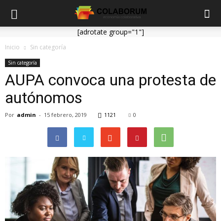
[adrotate group="1"]
Inicio
Sin categoría
Sin categoría
AUPA convoca una protesta de
autónomos
Por
admin
-
15 febrero, 2019
1121
0