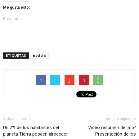
en
en
Twitter
Facebook
Me gusta esto:
(Se
(Se
abre
abre
en
en
Cargando...
una
una
ventana
ventana
nueva)
nueva)
ETIQUETAS
noticia
Artículo anterior
Artículo siguiente
Un 2% de los habitantes del
Video resumen de la 5º
planeta Tierra poseen alrededor
Presentación de los