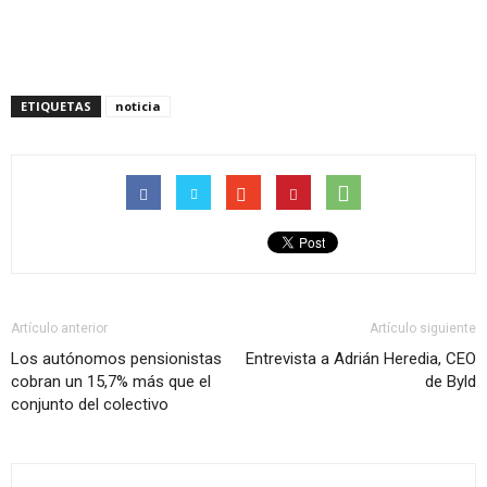
ventana
ventana
nueva)
nueva)
ETIQUETAS
noticia
Artículo anterior
Artículo siguiente
Los autónomos pensionistas
Entrevista a Adrián Heredia, CEO
cobran un 15,7% más que el
de Byld
conjunto del colectivo