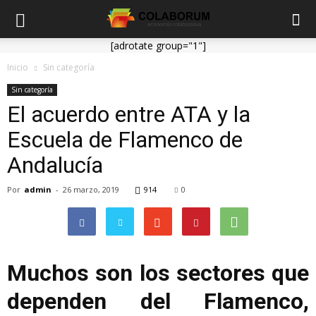
[adrotate group="1"]
Inicio
Sin categoría
Sin categoría
El acuerdo entre ATA y la
Escuela de Flamenco de
Andalucía
Por
admin
-
26 marzo, 2019
914
0
Muchos son los sectores que
dependen del Flamenco,