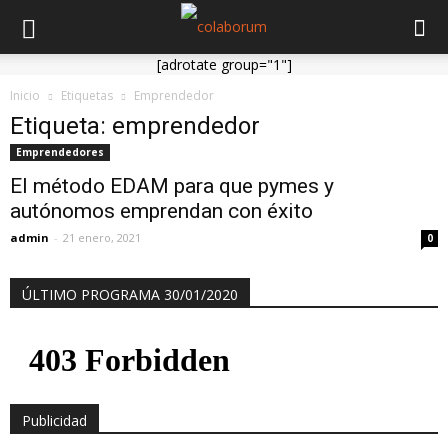
[adrotate group="1"]
Inicio
Etiquetas
Emprendedor
Etiqueta: emprendedor
Emprendedores
El método EDAM para que pymes y
autónomos emprendan con éxito
admin
-
21 enero, 2021
0
ÚLTIMO PROGRAMA 30/01/2020
Publicidad