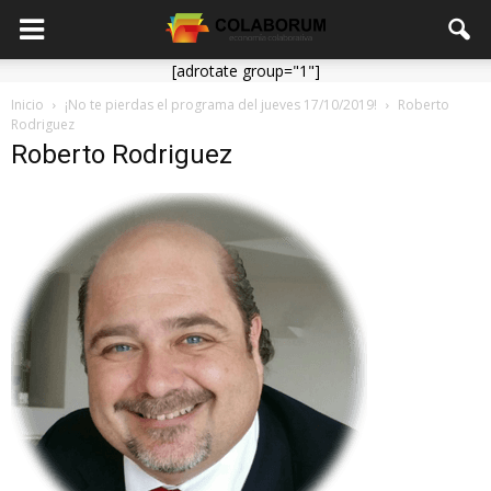
[adrotate group="1"]
Inicio
¡No te pierdas el programa del jueves 17/10/2019!
Roberto
Rodriguez
Roberto Rodriguez