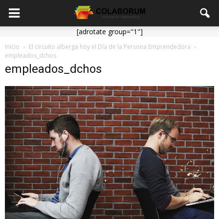
[adrotate group="1"]
Inicio
El circuito alberga hoy el Día de la Persona Emprendedora
empleados_dchos
empleados_dchos