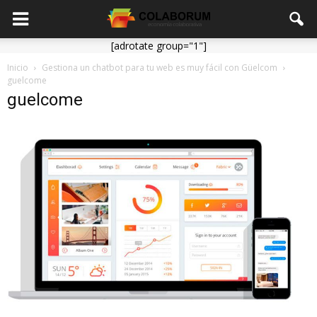
[adrotate group="1"]
Inicio
Gestiona un chatbot para tu web es muy fácil con Güelcom
guelcome
guelcome