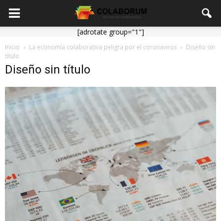
[adrotate group="1"]
Inicio
La economía colaborativa peligra por el coronavirus
Diseño sin
título
Diseño sin título